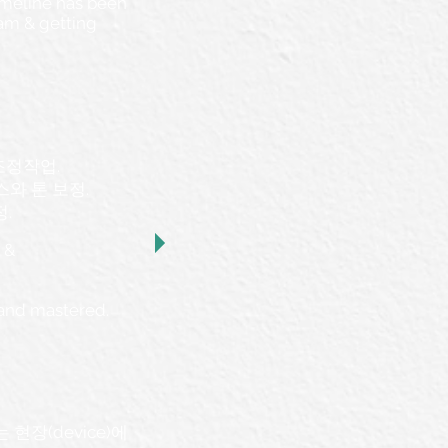
timeline has been
eam & getting
 조정작업.
스와 톤 보정.
정.
s &
 and mastered.
 현장(device)에