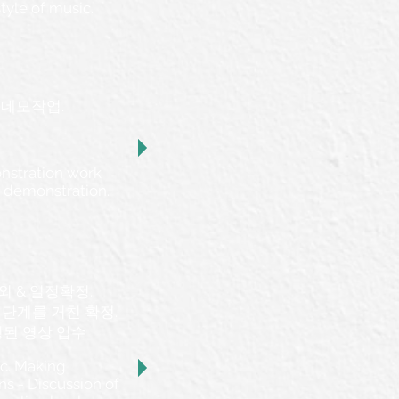
tyle of music.
데모작업​.
onstration work
 demonstration.​
섭외 & 일정확정.
단계를 거친 확정. ​
성된 영상 입수
tc. Making
s - Discussion of