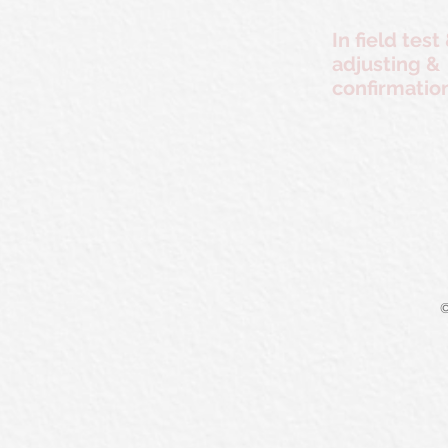
In field test
adjusting &
confirmatio
©