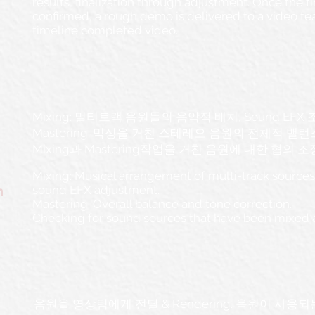
results, finalization through adjustment. Once the 
confirmed, a rough demo is delivered to a video t
timeline completed video.
Mixing: 멀티트랙 음원들의 음악적 배치, Sound EFX
Mastering: 믹싱을 거친 스테레오 음원의 전체적 밸런
Mixing과 Mastering작업을 거친 음원에 대한 협의 조
Mixing: Musical arrangement of multi-track source
n
sound EFX adjustment.
Mastering: Overall balance and tone correction.
Checking for sound sources that have been mixed
음원을 영상팀에게 전달 & Rendering. 음원이 사용되는