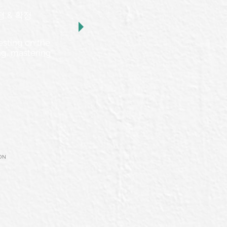
조정 & 확정
esting on the
ng, mastering
on