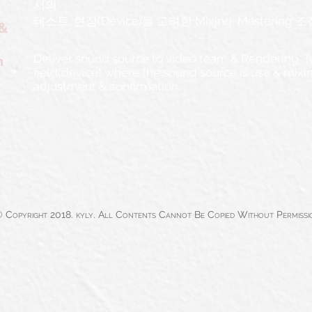
서의
테스트.
현장(Device)을 고려한 Mixing, Mastering 
 &
Deliver sound source to video team & Rendering. T
n
field(device) where the sound source is use & mixi
adjustment & confirmation.
 Copyright 2018. kyly. All Contents Cannot Be Copied Without Permissi