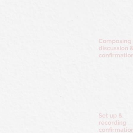
​Composing
discussion 
confirmatio
​Set up &
recording
confirmatio